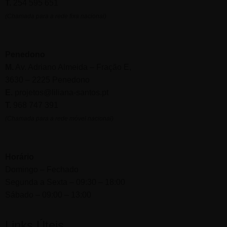
T.
254 595 651
(Chamada para a rede fixa nacional)
Penedono
M.
Av. Adriano Almeida – Fração E,
3630 – 2225 Penedono
E.
projetos@liliana-santos.pt
T.
968 747 391
(Chamada para a rede móvel nacional)
Horário
Domingo – Fechado
Segunda a Sexta – 09:30 – 18:00
Sábado – 09:00 – 13:00
Links Úteis