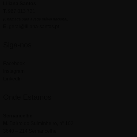
Liliana Santos
T.
967 013 721
(Chamada para a rede móvel nacional)
E.
geral@liliana-santos.pt
Siga-nos
Facebook
Instagram
LinkedIn
Onde Estamos
Sernancelhe
M.
Bairro do Sulminheiro, nº 102,
3640 – 214 Sernancelhe