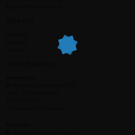
E.
geral@liliana-santos.pt
Siga-nos
Facebook
Instagram
LinkedIn
Onde Estamos
Sernancelhe
M.
Bairro do Sulminheiro, nº 102,
3640 – 214 Sernancelhe
T.
254 595 651
(Chamada para a rede fixa nacional)
Penedono
M.
Av. Adriano Almeida – Fração E,