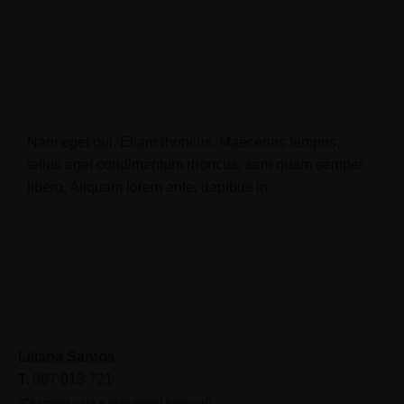
Nam eget dui. Etiam rhoncus. Maecenas tempus,
tellus eget condimentum rhoncus, sem quam semper
libero, Aliquam lorem ante, dapibus in
Liliana Santos
T.
967 013 721
(Chamada para a rede móvel nacional)